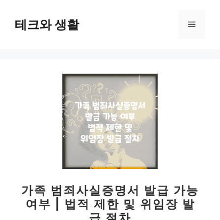
컨
텐
테크와 생활
메
츠
로
뉴
건
너
뛰
기
가족 범죄사실증명서 발급 가능
여부 | 법적 제한 및 위임장 발
급 절차