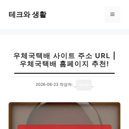
컨
텐
테크와 생활
메
츠
로
뉴
건
너
뛰
기
우체국택배 사이트 주소 URL |
우체국택배 홈페이지 추천!
2026-06-23
작성자:
story