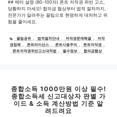
## 메타 설명 (80-100자) 폰트 저작권 위반 고소,
당황하지 마세요! 합의금 협상부터 법적 절차까지,
전문가가 알려주는 꿀팁으로 현명하게 대처하고 위
험을 줄이세요.
태
꿀팁공유
,
법적절차안내
,
저작권문제해결
,
저작
그
권침해
,
폰트라이선스
,
폰트사용주의
,
폰트저작권
,
폰트저작권위반고소대처법
,
필수정보
,
합의금협상
종합소득 1000만원 이상 필수!
종합소득세 신고대상자 판별 가
이드 & 소득 계산방법 기준 알
려드려요