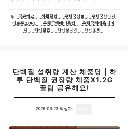
태
공유해요
,
생활꿀팁
,
우체국정보
,
우체국택배사
그
이트주소URL
,
우체국택배이용팁
,
우체국택배홈페이
지
,
택배꿀팁
,
택배보내기
,
택배조회
단백질 섭취량 계산 체중당 | 하
루 단백질 권장량 체중X1.2G
꿀팁 공유해요!
2026-06-23
작성자:
story