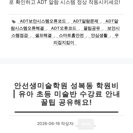
로 확인하고 ADT 알람 시스템 정상 작동시키세요!
태
ADT보안시스템오류코드
,
ADT알람문제
,
ADT알
그
람시스템오류해결
,
ADT오류코드
,
꿀팁공유
,
보안시
스템점검
,
셀프해결
,
스마트홈안전
,
안심생활
,
우
리집지킴이
안선생미술학원 성복동 학원비
| 유아 초등 미술반 수강료 안내
꿀팁 공유해요!
2026-06-19
작성자:
story