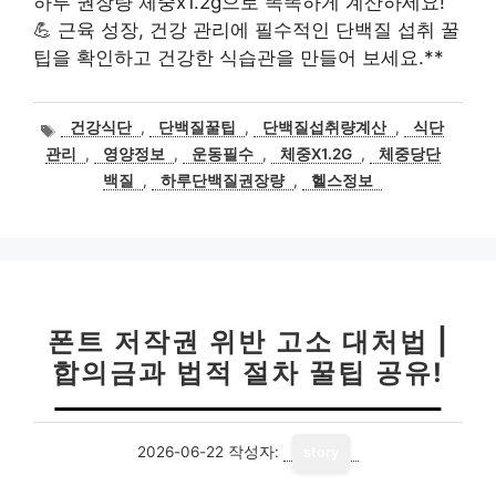
하루 권장량 체중x1.2g으로 똑똑하게 계산하세요!
💪 근육 성장, 건강 관리에 필수적인 단백질 섭취 꿀
팁을 확인하고 건강한 식습관을 만들어 보세요.**
태
건강식단
,
단백질꿀팁
,
단백질섭취량계산
,
식단
그
관리
,
영양정보
,
운동필수
,
체중X1.2G
,
체중당단
백질
,
하루단백질권장량
,
헬스정보
폰트 저작권 위반 고소 대처법 |
합의금과 법적 절차 꿀팁 공유!
2026-06-22
작성자:
story