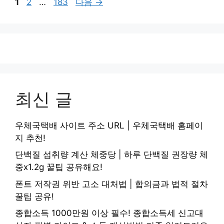
페
페
페
1
2
…
183
다음
→
이
이
이
지
지
지
최신 글
우체국택배 사이트 주소 URL | 우체국택배 홈페이
지 추천!
단백질 섭취량 계산 체중당 | 하루 단백질 권장량 체
중x1.2g 꿀팁 공유해요!
폰트 저작권 위반 고소 대처법 | 합의금과 법적 절차
꿀팁 공유!
종합소득 1000만원 이상 필수! 종합소득세 신고대