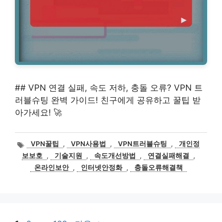
## VPN 연결 실패, 속도 저하, 충돌 오류? VPN 트
러블슈팅 완벽 가이드! 친구에게 공유하고 꿀팁 받
아가세요! 🚀
태
VPN꿀팁
,
VPN사용법
,
VPN트러블슈팅
,
개인정
그
보보호
,
기술지원
,
속도개선방법
,
연결실패해결
,
온라인보안
,
인터넷안정화
,
충돌오류해결책