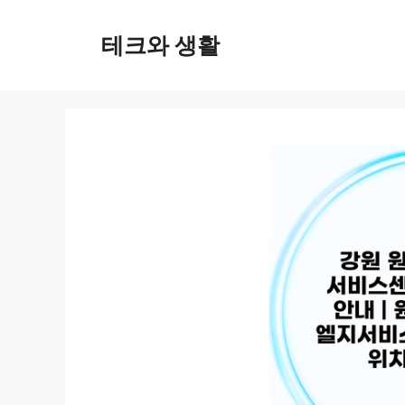
컨
텐
테크와 생활
츠
로
건
너
뛰
기