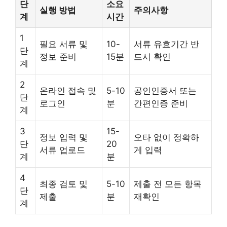
단
소요
실행 방법
주의사항
계
시간
1
필요 서류 및
10-
서류 유효기간 반
단
정보 준비
15분
드시 확인
계
2
온라인 접속 및
5-10
공인인증서 또는
단
로그인
분
간편인증 준비
계
3
15-
정보 입력 및
오타 없이 정확하
단
20
서류 업로드
게 입력
계
분
4
최종 검토 및
5-10
제출 전 모든 항목
단
제출
분
재확인
계