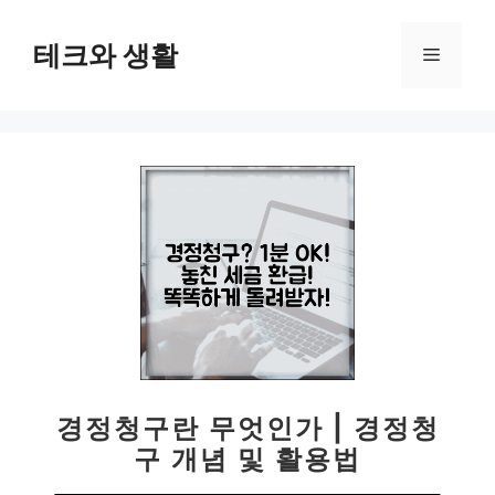
컨
텐
테크와 생활
메
츠
로
뉴
건
너
뛰
기
경정청구란 무엇인가 | 경정청
구 개념 및 활용법