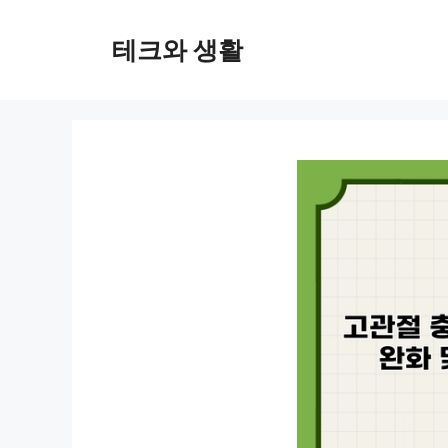
컨
텐
테크와 생활
츠
로
건
너
뛰
기