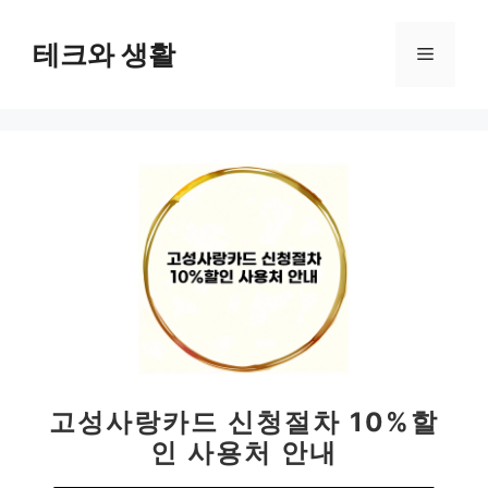
컨
텐
테크와 생활
메
츠
로
뉴
건
너
뛰
기
고성사랑카드 신청절차 10%할
인 사용처 안내