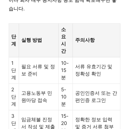
이나 회사 내부 공지사항 등도 함께 확보해두면 좋
습니다.
소
단
요
실행 방법
주의사항
계
시
간
1
10-
필요 서류 및 정
서류 유효기간 및
단
15
보 준비
정확성 확인
계
분
2
5-
고용노동부 민
공인인증서 또는 간
단
10
원마당 접속
편인증 로그인
계
분
3
15-
임금체불 진정
정확한 정보 입력
단
20
서 작성 및 제출
및 증거 서류 첨부