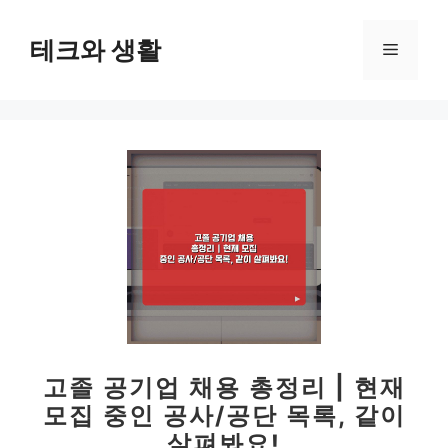
컨
텐
테크와 생활
메
츠
로
뉴
건
너
뛰
기
고졸 공기업 채용 총정리 | 현재
모집 중인 공사/공단 목록, 같이
살펴봐요!