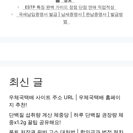
정보
테
ESTP 특징 완벽 가이드 장점 단점 연애 직업적성
고
국세납입증명서 발급 | 납세증명서 | 완납증명서 | 발급방
리
법
최신 글
우체국택배 사이트 주소 URL | 우체국택배 홈페이
지 추천!
단백질 섭취량 계산 체중당 | 하루 단백질 권장량 체
중x1.2g 꿀팁 공유해요!
폰트 저작권 위반 고소 대처법 | 합의금과 법적 절차