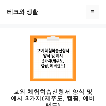
컨
텐
테크와 생활
메
츠
로
뉴
건
너
뛰
기
교외 체험학습신청서 양식 및
예시 3가지(제주도, 캠핑, 에버
랜드)