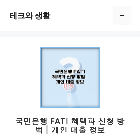
컨
텐
테크와 생활
메
츠
로
뉴
건
너
뛰
기
국민은행 FATI 혜택과 신청 방
법 | 개인 대출 정보