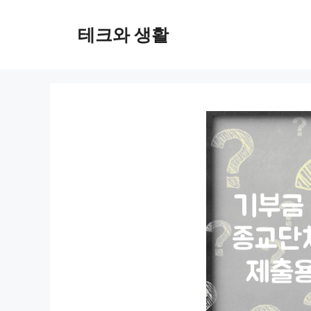
컨
텐
테크와 생활
츠
로
건
너
뛰
기