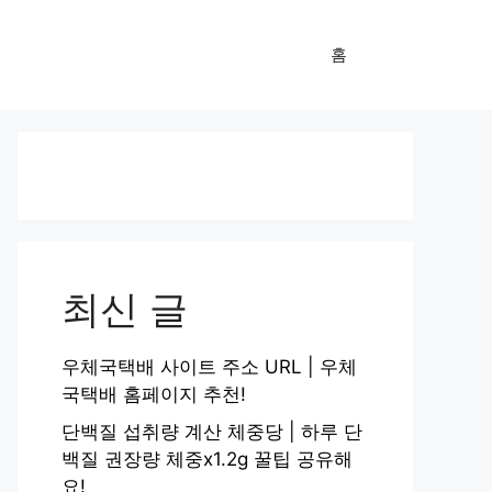
홈
최신 글
우체국택배 사이트 주소 URL | 우체
국택배 홈페이지 추천!
단백질 섭취량 계산 체중당 | 하루 단
백질 권장량 체중x1.2g 꿀팁 공유해
요!