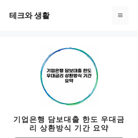
컨
텐
테크와 생활
메
츠
로
뉴
건
너
뛰
기
기업은행 담보대출 한도 우대금
리 상환방식 기간 요약