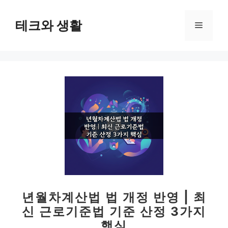
컨
텐
테크와 생활
메
츠
로
뉴
건
너
뛰
기
년월차계산법 법 개정 반영 | 최
신 근로기준법 기준 산정 3가지
핵심