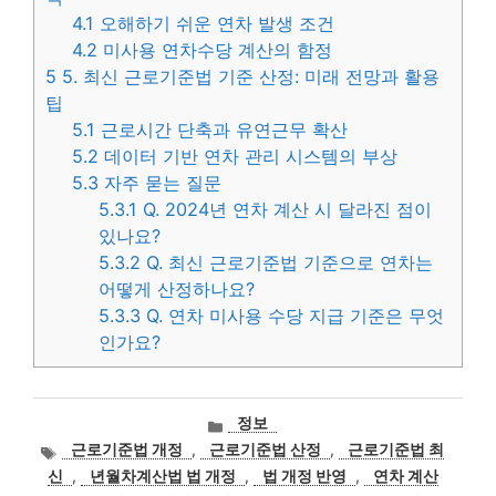
4.1
오해하기 쉬운 연차 발생 조건
4.2
미사용 연차수당 계산의 함정
5
5. 최신 근로기준법 기준 산정: 미래 전망과 활용
팁
5.1
근로시간 단축과 유연근무 확산
5.2
데이터 기반 연차 관리 시스템의 부상
5.3
자주 묻는 질문
5.3.1
Q. 2024년 연차 계산 시 달라진 점이
있나요?
5.3.2
Q. 최신 근로기준법 기준으로 연차는
어떻게 산정하나요?
5.3.3
Q. 연차 미사용 수당 지급 기준은 무엇
인가요?
카
정보
테
태
근로기준법 개정
,
근로기준법 산정
,
근로기준법 최
고
그
신
,
년월차계산법 법 개정
,
법 개정 반영
,
연차 계산
리