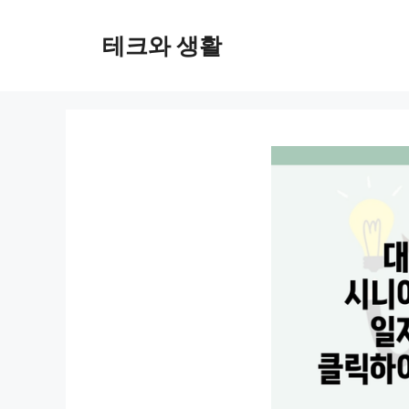
컨
텐
테크와 생활
츠
로
건
너
뛰
기