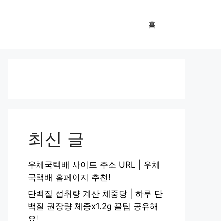
홈
최신 글
우체국택배 사이트 주소 URL | 우체
국택배 홈페이지 추천!
단백질 섭취량 계산 체중당 | 하루 단
백질 권장량 체중x1.2g 꿀팁 공유해
요!