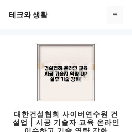
컨
텐
테크와 생활
메
츠
로
뉴
건
너
뛰
기
대한건설협회 사이버연수원 건
설업 | 시공 기술자 교육 온라인
이수하고 기술 역량 강화