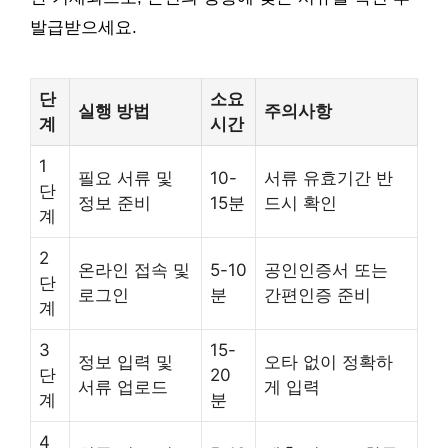
발급받으세요.
단
소요
실행 방법
주의사항
계
시간
1
필요 서류 및
10-
서류 유효기간 반
단
정보 준비
15분
드시 확인
계
2
온라인 접속 및
5-10
공인인증서 또는
단
로그인
분
간편인증 준비
계
3
15-
정보 입력 및
오타 없이 정확하
단
20
서류 업로드
게 입력
계
분
4