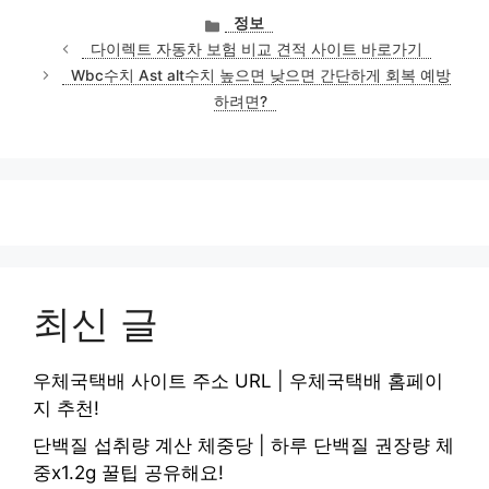
카
정보
테
다이렉트 자동차 보험 비교 견적 사이트 바로가기
고
Wbc수치 Ast alt수치 높으면 낮으면 간단하게 회복 예방
리
하려면?
최신 글
우체국택배 사이트 주소 URL | 우체국택배 홈페이
지 추천!
단백질 섭취량 계산 체중당 | 하루 단백질 권장량 체
중x1.2g 꿀팁 공유해요!