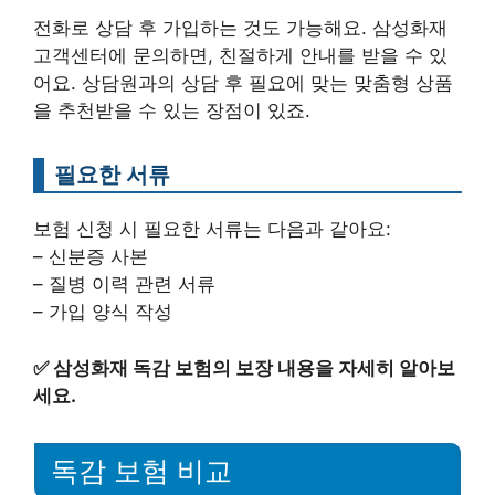
전화로 상담 후 가입하는 것도 가능해요. 삼성화재
고객센터에 문의하면, 친절하게 안내를 받을 수 있
어요. 상담원과의 상담 후 필요에 맞는 맞춤형 상품
을 추천받을 수 있는 장점이 있죠.
필요한 서류
보험 신청 시 필요한 서류는 다음과 같아요:
– 신분증 사본
– 질병 이력 관련 서류
– 가입 양식 작성
✅
삼성화재 독감 보험의 보장 내용을 자세히 알아보
세요.
독감 보험 비교