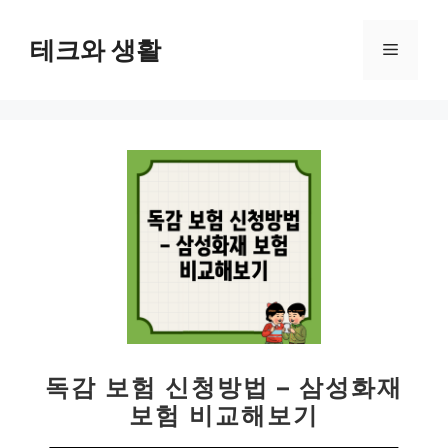
컨
텐
테크와 생활
메
츠
로
뉴
건
너
뛰
기
독감 보험 신청방법 – 삼성화재
보험 비교해보기