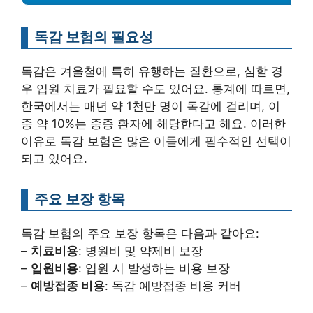
독감 보험의 필요성
독감은 겨울철에 특히 유행하는 질환으로, 심할 경
우 입원 치료가 필요할 수도 있어요. 통계에 따르면,
한국에서는 매년 약 1천만 명이 독감에 걸리며, 이
중 약 10%는 중증 환자에 해당한다고 해요. 이러한
이유로 독감 보험은 많은 이들에게 필수적인 선택이
되고 있어요.
주요 보장 항목
독감 보험의 주요 보장 항목은 다음과 같아요:
–
치료비용
: 병원비 및 약제비 보장
–
입원비용
: 입원 시 발생하는 비용 보장
–
예방접종 비용
: 독감 예방접종 비용 커버