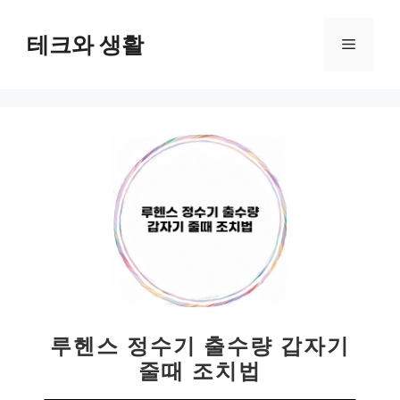
컨
텐
테크와 생활
메
츠
로
뉴
건
너
뛰
기
루헨스 정수기 출수량 갑자기
줄때 조치법