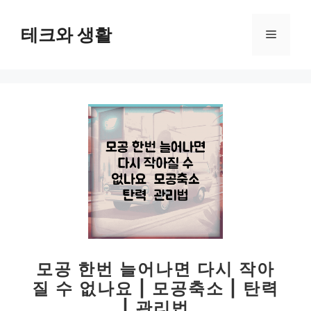
컨
텐
테크와 생활
메
츠
로
뉴
건
너
뛰
기
모공 한번 늘어나면 다시 작아
질 수 없나요 | 모공축소 | 탄력
| 관리법