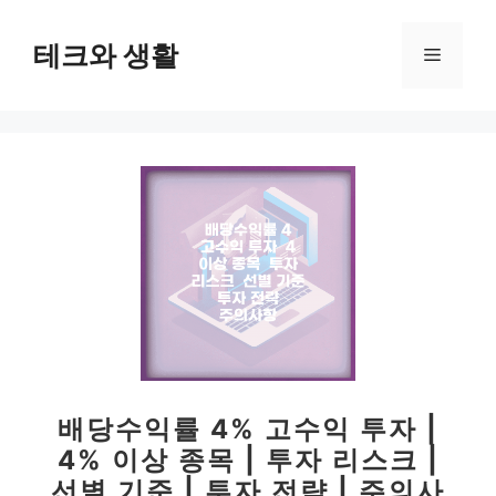
컨
텐
테크와 생활
메
츠
로
뉴
건
너
뛰
기
배당수익률 4% 고수익 투자 |
4% 이상 종목 | 투자 리스크 |
선별 기준 | 투자 전략 | 주의사