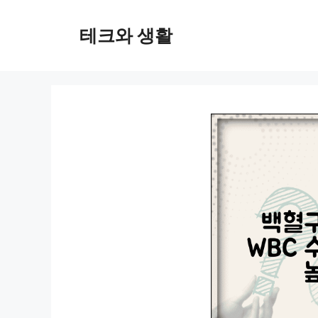
컨
텐
테크와 생활
츠
로
건
너
뛰
기