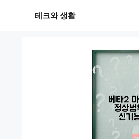
컨
텐
테크와 생활
츠
로
건
너
뛰
기