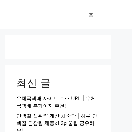
홈
최신 글
우체국택배 사이트 주소 URL | 우체
국택배 홈페이지 추천!
단백질 섭취량 계산 체중당 | 하루 단
백질 권장량 체중x1.2g 꿀팁 공유해
요!