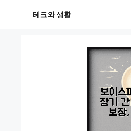
컨
텐
테크와 생활
츠
로
건
너
뛰
기