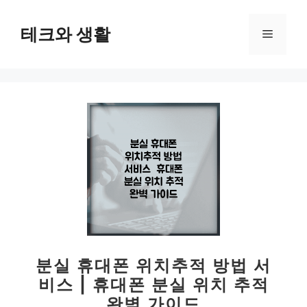
컨
텐
테크와 생활
메
츠
로
뉴
건
너
뛰
기
분실 휴대폰 위치추적 방법 서
비스 | 휴대폰 분실 위치 추적
완벽 가이드