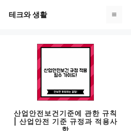
컨
텐
테크와 생활
메
츠
로
뉴
건
너
뛰
기
산업안전보건기준에 관한 규칙
| 산업안전 기준 규정과 적용사
항