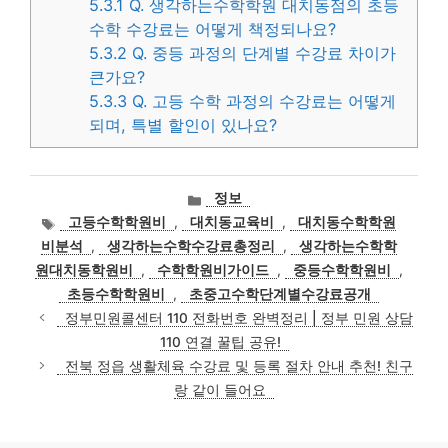
5.3.1
Q. 생각하는수학학원 대치동점의 초등
수학 수강료는 어떻게 책정되나요?
5.3.2
Q. 중등 과정의 단계별 수강료 차이가
큰가요?
5.3.3
Q. 고등 수학 과정의 수강료는 어떻게
되며, 특별 할인이 있나요?
카
정보
테
태
고등수학학원비
,
대치동교육비
,
대치동수학학원
고
그
비분석
,
생각하는수학수강료총정리
,
생각하는수학학
리
원대치동학원비
,
수학학원비가이드
,
중등수학학원비
,
초등수학학원비
,
초중고수학단계별수강료공개
정부민원콜센터 110 전화번호 완벽정리 | 정부 민원 상담
110 연결 꿀팁 공유!
전북 정읍 생활체육 수강료 및 등록 절차 안내 추천! 친구
랑 같이 들어요