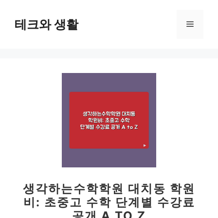
컨
텐
테크와 생활
메
츠
로
뉴
건
너
뛰
기
생각하는수학학원 대치동 학원
비: 초중고 수학 단계별 수강료
공개 A TO Z