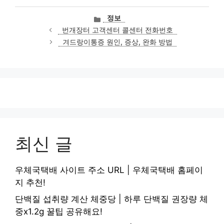
카
정보
테
번개장터 고객센터 콜센터 전화번호
고
겨드랑이통증 원인, 증상, 완화 방법
리
최신 글
우체국택배 사이트 주소 URL | 우체국택배 홈페이
지 추천!
단백질 섭취량 계산 체중당 | 하루 단백질 권장량 체
중x1.2g 꿀팁 공유해요!