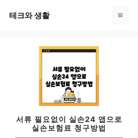
컨
텐
테크와 생활
메
츠
로
뉴
건
너
뛰
기
서류 필요없이 실손24 앱으로
실손보험료 청구방법