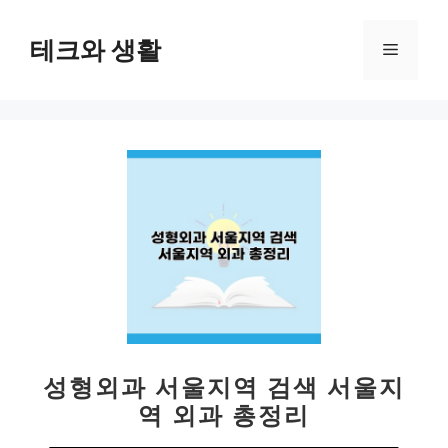
컨
텐
테크와 생활
메
츠
로
뉴
건
너
뛰
기
성형외과 서울지역 검색 서울지
역 외과 총정리