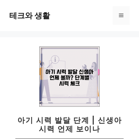
컨
텐
테크와 생활
메
츠
로
뉴
건
너
뛰
기
아기 시력 발달 단계 | 신생아
시력 언제 보이나