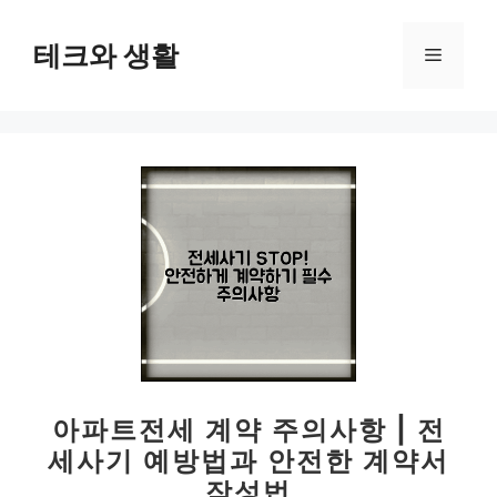
컨
텐
테크와 생활
메
츠
로
뉴
건
너
뛰
기
아파트전세 계약 주의사항 | 전
세사기 예방법과 안전한 계약서
작성법