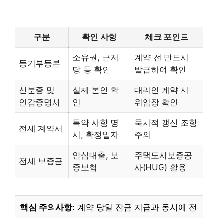
구분
확인 사항
체크 포인트
소유권, 근저
계약 전 반드시
등기부등본
당 등 확인
발급하여 확인
신분증 및
실제 본인 확
대리인 계약 시
인감증명서
인
위임장 확인
특약 사항 명
묵시적 갱신 조항
전세 계약서
시, 확정일자
주의
안심대출, 보
주택도시보증공
전세 보증금
증보험
사(HUG) 활용
핵심 주의사항:
계약 당일 잔금 지급과 동시에 전