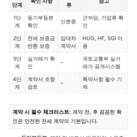
확인 사항
참고
단계
류
1단
등기부등본
근저당, 가압류 확
신분증
계
확인
인
2단
전세 보증금
임대차
HUG, HF, SGI 이
계
반환 보증
계약서
용
3단
실거래가 확
국토교통부 실거
–
계
인
래가 공개시스템
4단
계약서 조항
특약사항 필수 기
–
계
검토
재
계약 시 필수 체크리스트:
계약 전, 후 꼼꼼한 확
인은 안전한 전세 계약의 기본입니다.