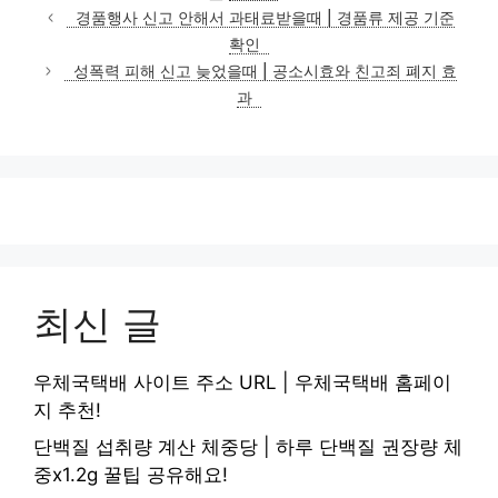
테
경품행사 신고 안해서 과태료받을때 | 경품류 제공 기준
고
확인
리
성폭력 피해 신고 늦었을때 | 공소시효와 친고죄 폐지 효
과
최신 글
우체국택배 사이트 주소 URL | 우체국택배 홈페이
지 추천!
단백질 섭취량 계산 체중당 | 하루 단백질 권장량 체
중x1.2g 꿀팁 공유해요!