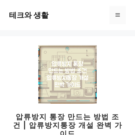
컨
텐
테크와 생활
메
츠
로
뉴
건
너
뛰
기
압류방지 통장 만드는 방법 조
건 | 압류방지통장 개설 완벽 가
이드