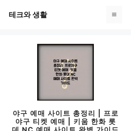
컨
텐
테크와 생활
메
츠
로
뉴
건
너
뛰
기
야구 예매 사이트 총정리 | 프로
야구 티켓 예매 | 키움 한화 롯
데 NC 예매 사이트 완벽 가이드