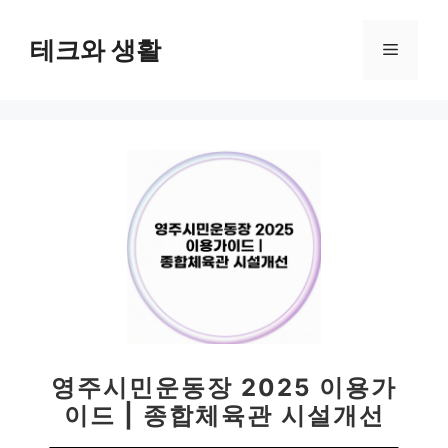
컨
텐
테크와 생활
메
츠
로
뉴
건
너
뛰
기
영주시민운동장 2025 이용가
이드 | 종합체육관 시설개선