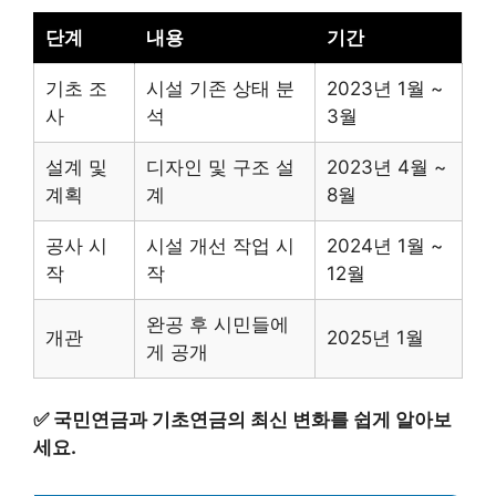
단계
내용
기간
기초 조
시설 기존 상태 분
2023년 1월 ~
사
석
3월
설계 및
디자인 및 구조 설
2023년 4월 ~
계획
계
8월
공사 시
시설 개선 작업 시
2024년 1월 ~
작
작
12월
완공 후 시민들에
개관
2025년 1월
게 공개
✅
국민연금과 기초연금의 최신 변화를 쉽게 알아보
세요.