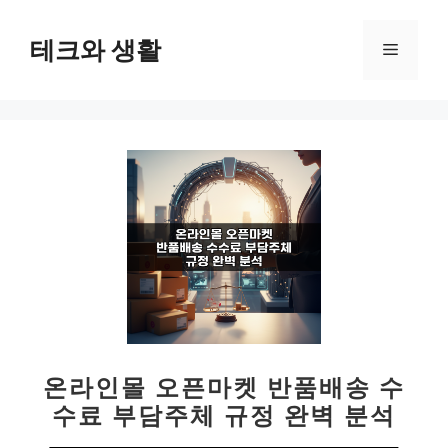
컨
텐
테크와 생활
메
츠
로
뉴
건
너
뛰
기
온라인몰 오픈마켓 반품배송 수
수료 부담주체 규정 완벽 분석