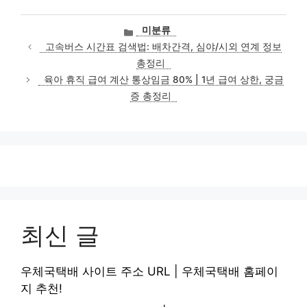
카
미분류
테
고속버스 시간표 검색법: 배차간격, 심야/시외 연계 정보
고
총정리
리
육아 휴직 급여 계산 통상임금 80% | 1년 급여 상한, 궁금
증 총정리
최신 글
우체국택배 사이트 주소 URL | 우체국택배 홈페이
지 추천!