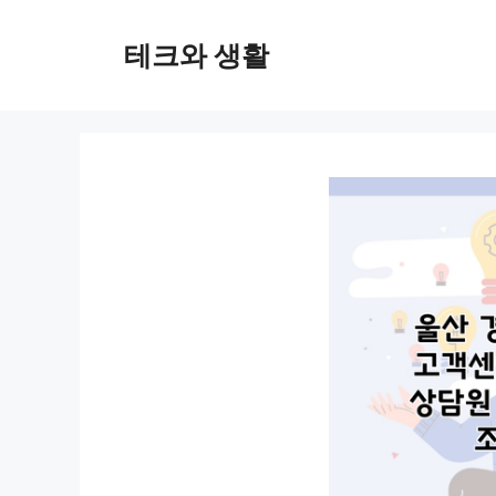
컨
텐
테크와 생활
츠
로
건
너
뛰
기