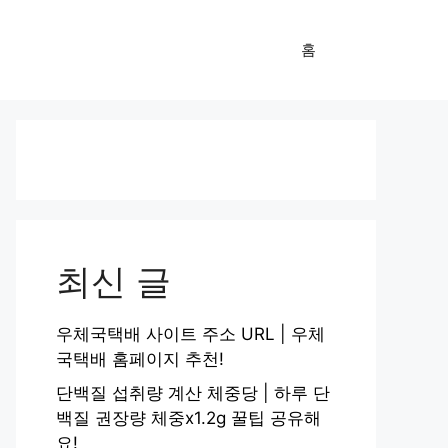
홈
최신 글
우체국택배 사이트 주소 URL | 우체
국택배 홈페이지 추천!
단백질 섭취량 계산 체중당 | 하루 단
백질 권장량 체중x1.2g 꿀팁 공유해
요!