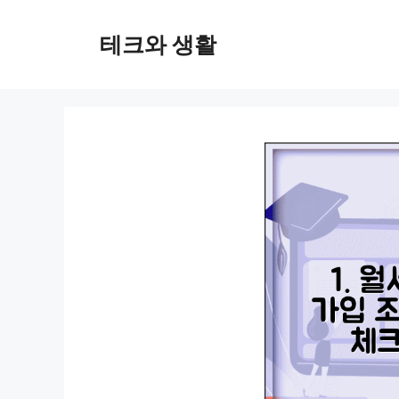
컨
텐
테크와 생활
츠
로
건
너
뛰
기