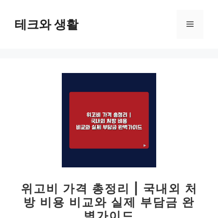
컨
텐
테크와 생활
메
츠
로
뉴
건
너
뛰
기
위고비 가격 총정리 | 국내외 처
방 비용 비교와 실제 부담금 완
벽가이드