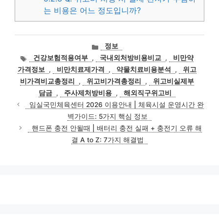
는 비용은 어느 정도입니까?
카
정보
테
태
건강보험적용여부
,
국내외처방비용비교
,
비만약
고
그
가격정보
,
비만치료제가격
,
약물치료비용분석
,
위고
리
비가격비교총정리
,
위고비가격총정리
,
위고비실제부
담금
,
주사제처방비용
,
해외직구위고비
임실국민체육센터 2026 이용안내 | 체육시설 운영시간 완
벽가이드: 5가지 핵심 정보
핸드폰 충전 안될때 | 배터리 충전 실패 + 충전기 오류 해
결 A to Z: 7가지 해결법