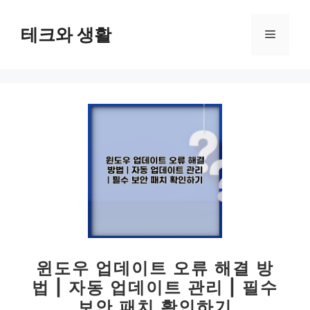
컨
텐
테크와 생활
메
츠
로
뉴
건
너
뛰
기
윈도우 업데이트 오류 해결 방
법 | 자동 업데이트 관리 | 필수
보안 패치 확인하기