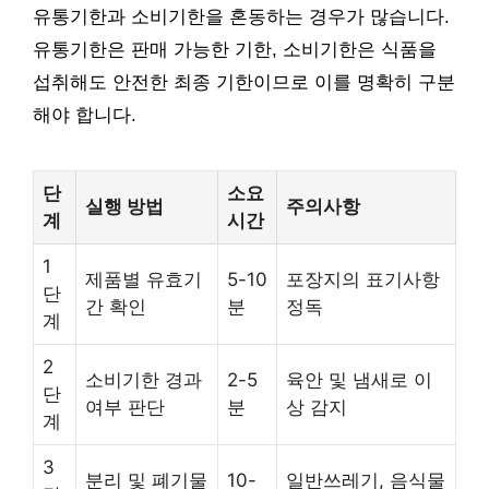
유통기한과 소비기한을 혼동하는 경우가 많습니다.
유통기한은 판매 가능한 기한, 소비기한은 식품을
섭취해도 안전한 최종 기한이므로 이를 명확히 구분
해야 합니다.
단
소요
실행 방법
주의사항
계
시간
1
제품별 유효기
5-10
포장지의 표기사항
단
간 확인
분
정독
계
2
소비기한 경과
2-5
육안 및 냄새로 이
단
여부 판단
분
상 감지
계
3
분리 및 폐기물
10-
일반쓰레기, 음식물