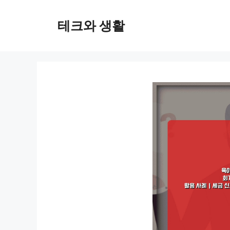
컨
텐
테크와 생활
츠
로
건
너
뛰
기