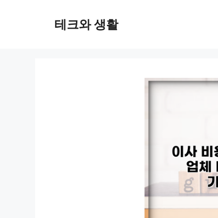
컨
텐
테크와 생활
츠
로
건
너
뛰
기