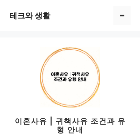
컨
텐
테크와 생활
메
츠
로
뉴
건
너
뛰
기
이혼사유 | 귀책사유 조건과 유
형 안내