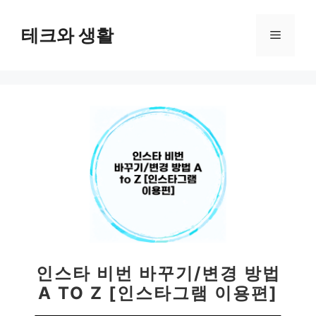
컨
텐
테크와 생활
메
츠
로
뉴
건
너
뛰
기
인스타 비번 바꾸기/변경 방법
A TO Z [인스타그램 이용편]