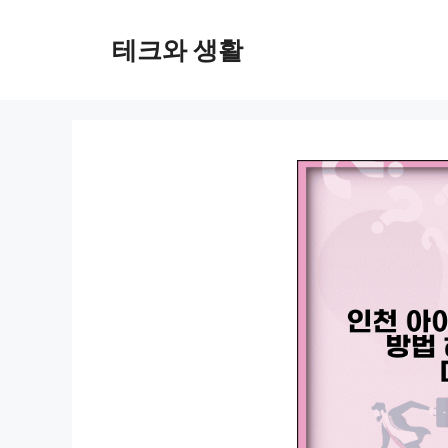
컨
텐
테크와 생활
츠
로
건
너
뛰
기