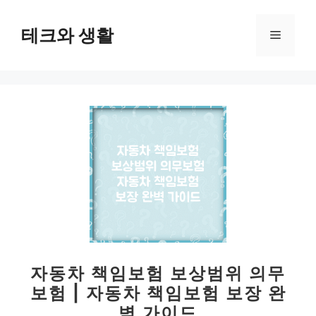
컨
텐
테크와 생활
메
츠
로
뉴
건
너
뛰
기
자동차 책임보험 보상범위 의무
보험 | 자동차 책임보험 보장 완
벽 가이드