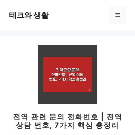
컨
텐
테크와 생활
메
츠
로
뉴
건
너
뛰
기
전역 관련 문의 전화번호 | 전역
상담 번호, 7가지 핵심 총정리