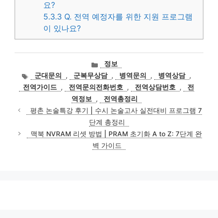
요?
5.3.3
Q. 전역 예정자를 위한 지원 프로그램
이 있나요?
카
정보
테
태
군대문의
,
군복무상담
,
병역문의
,
병역상담
,
고
그
전역가이드
,
전역문의전화번호
,
전역상담번호
,
전
리
역정보
,
전역총정리
평촌 논술특강 후기 | 수시 논술고사 실전대비 프로그램 7
단계 총정리
맥북 NVRAM 리셋 방법 | PRAM 초기화 A to Z: 7단계 완
벽 가이드