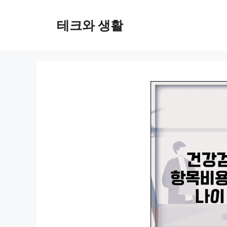
컨
텐
테크와 생활
츠
로
건
너
뛰
기