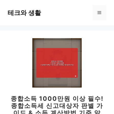
컨
텐
테크와 생활
메
츠
로
뉴
건
너
뛰
기
종합소득 1000만원 이상 필수!
종합소득세 신고대상자 판별 가
이드 & 소득 계산방법 기준 알