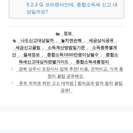
5.2.3
Q. 프리랜서인데, 종합소득세 신고 대
상일까요?
카
정보
테
태
나도신고대상일까
,
놓치면손해
,
세금상식공유
,
고
그
세금신고꿀팁
,
소득계산방법및기준
,
소득종류별계
리
산
,
절세정보
,
종합소득1000만원이상필수
,
종합소
득세신고대상자판별가이드
,
종합소득세총정리
경북 상주시 포장이사 업체 추천! 비용, 견적비교, 가격 총
정리 꿀팁 공유해요
폰트 저작권 위반 고소 대처법 | 합의금과 법적 절차 꿀팁
공유!