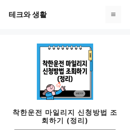
컨
텐
테크와 생활
메
츠
로
뉴
건
너
뛰
기
착한운전 마일리지 신청방법 조
회하기 (정리)