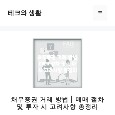
컨
텐
테크와 생활
메
츠
로
뉴
건
너
뛰
기
채무증권 거래 방법 | 매매 절차
및 투자 시 고려사항 총정리