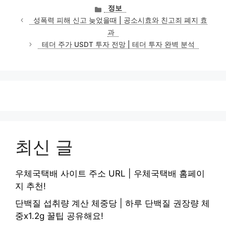
카
정보
테
성폭력 피해 신고 늦었을때 | 공소시효와 친고죄 폐지 효
고
과
리
테더 주가 USDT 투자 전망 | 테더 투자 완벽 분석
최신 글
우체국택배 사이트 주소 URL | 우체국택배 홈페이
지 추천!
단백질 섭취량 계산 체중당 | 하루 단백질 권장량 체
중x1.2g 꿀팁 공유해요!