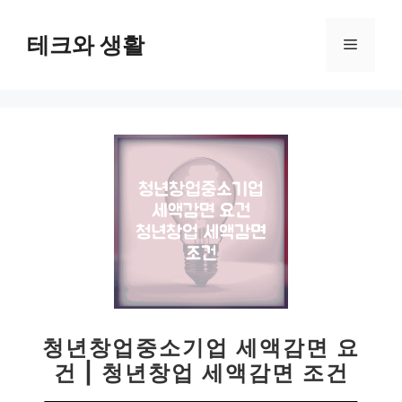
컨
텐
테크와 생활
메
츠
로
뉴
건
너
뛰
기
청년창업중소기업 세액감면 요
건 | 청년창업 세액감면 조건